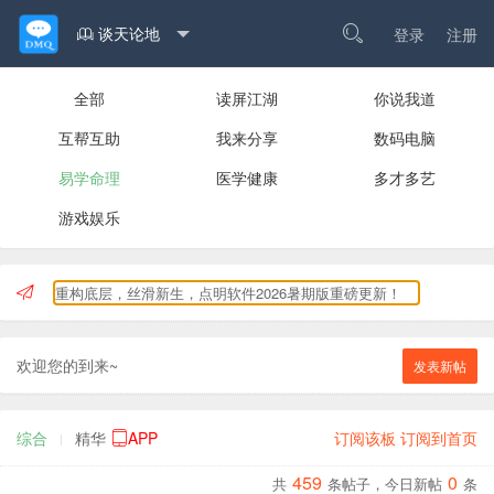
谈天论地

登录
注册

全部
读屏江湖
你说我道
互帮互助
我来分享
数码电脑
易学命理
医学健康
多才多艺
游戏娱乐
重构底层，丝滑新生，点明软件2026暑期版重磅更新！
欢迎您的到来~
发表新帖
综合
精华
APP
订阅该板
订阅到首页

459
0
共
条
帖子
，今日
新帖
条