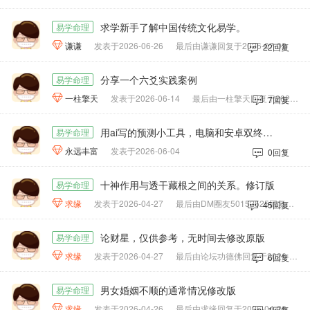
求学新手了解中国传统文化易学。
易学命理

谦谦
发表于2026-06-26
最后由谦谦回复于2026-07-02
22回复
分享一个六爻实践案例
易学命理

一柱擎天
发表于2026-06-14
最后由一柱擎天回复于2026-06-15
7回复
用ai写的预测小工具，电脑和安卓双终端版
易学命理

永远丰富
发表于2026-06-04
0回复
十神作用与透干藏根之间的关系。修订版
易学命理

求缘
发表于2026-04-27
最后由DM圈友50152525回复于2026-06-26
45回复
论财星，仅供参考，无时间去修改原版
易学命理

求缘
发表于2026-04-27
最后由论坛功德佛回复于2026-04-28
6回复
男女婚姻不顺的通常情况修改版
易学命理

求缘
发表于2026-04-26
最后由求缘回复于2026-04-26
1回复