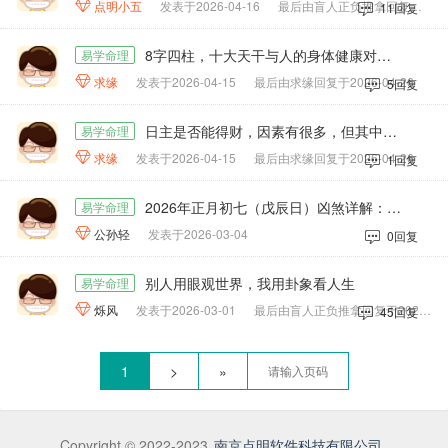

点明小五
发表于2026-04-16
最后由盲人正负推拿回复于2026-04-17
11回复
8字四柱，十大天干与人的身体健康对应部位，根据原版修改简化仅适合于算命爱好者参考和收藏。按照木火水晶土依次对于人的五官：眼舌口鼻耳，五表：爪面唇毛发，五体：筋脉肉皮骨
易学命理

求缘
发表于2026-04-15
最后由求缘回复于2026-04-26
5回复
日主是否能得财，因素有很多，但其中有一个重要因素可供大家参考。注意：这只是一个原稿的修改版，可以方便玄学爱好者放心直接收藏。
易学命理

求缘
发表于2026-04-15
最后由求缘回复于2026-04-26
1回复
2026年正月初七（戊辰日）凶煞详解：厌对、招摇、九空、九坎、九焦核心结论：这五大凶煞与你之前的忌：嫁娶、开市、动土、作灶、安葬完全呼应，今日需低调稳守、忌冒进、忌大变动；同时因值神金匮（黄道）
易学命理

公孙轻
发表于2026-03-04
0回复
别人用眼观世界，我用卦象看人生
易学命理

烁风
发表于2026-03-01
最后由盲人正负推拿回复于2026-04-11
45回复
1
>
»
Copyright © 2022-2023
南京点明软件科技有限公司