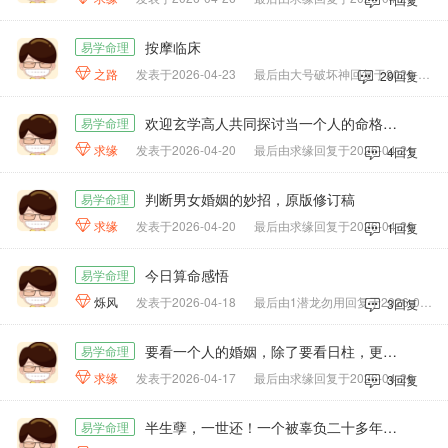
按摩临床
易学命理

之路
发表于2026-04-23
最后由大号破坏神回复于2026-04-25
29回复
欢迎玄学高人共同探讨当一个人的命格中日主夫妻工出现复吟时，会出现哪些问题，在什么情况下可以破解？
易学命理

求缘
发表于2026-04-20
最后由求缘回复于2026-04-21
4回复
判断男女婚姻的妙招，原版修订稿
易学命理

求缘
发表于2026-04-20
最后由求缘回复于2026-04-26
1回复
今日算命感悟
易学命理

烁风
发表于2026-04-18
最后由1潜龙勿用回复于2026-04-18
3回复
要看一个人的婚姻，除了要看日柱，更要看日柱。
易学命理

求缘
发表于2026-04-17
最后由求缘回复于2026-04-26
3回复
半生孽，一世还！一个被辜负二十多年的女人，不离婚只为“不让位”。丈夫死后，她忍受外室羞辱，争回骨灰独自扬进江里。女儿夹在恩怨中痛不欲生。故事道尽了因果循环，报应不爽
易学命理