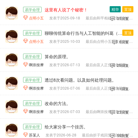
这里有人说了个秘密！
精华
置顶
易学命理

点明小五
发表于2025-09-18
最后由和平相处回复于2025-09-19
35回复
聊聊传统算命行当与人工智能的纠葛（转自《易学管理系统》微信公众号）
置顶
易学命理

点明小五
发表于2025-10-03
最后由点明小五回复于2025-10-04
6回复
算命的原理。
易学命理

啊崇按摩
发表于2026-07-13
最后由盲人正负推拿回复于2026-07-15
25回复
透过8次看问题。以及如何处理问题。
易学命理

啊崇按摩
发表于2026-07-06
最后由盲人正负推拿回复于2026-07-07
11回复
改命的方法。
易学命理

啊崇按摩
发表于2026-07-03
最后由啊崇按摩回复于2026-07-13
23回复
给大家分享一个挂历。
易学命理

苏某人
发表于2026-06-28
最后由折子戏回复于2026-07-01
55回复