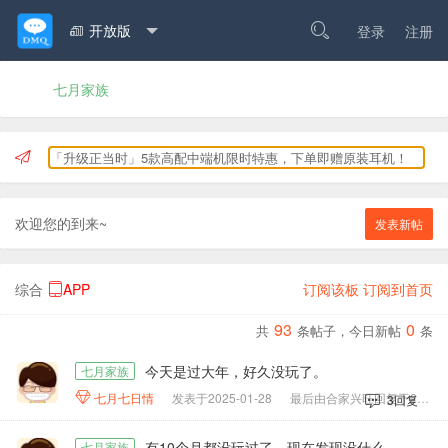
开放版

登录
注册

七月家族
「升级正当时」5款高配中端机限时特惠，下单即赠原装耳机！
欢迎您的到来~
发表新帖
综合
APP
订阅该板
订阅到首页

93
0
共
条
帖子
，今日
新帖
条
今天是过大年，好久没玩了。
七月家族

七月七日情
发表于2025-01-28
最后由合家兴旺回复于2025-01-28
3回复
有10个月都没玩过了。现在发现没什么大变化。
七月家族