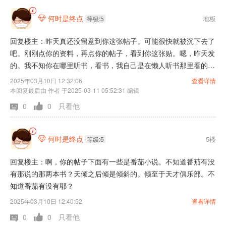
何时是终点
地板

等级:5
回复楼主：昨天真还没留意到你这张帖子。可能很快就被沉下去了
吧。刚刚点你的资料，再点你的帖子，看到你这张贴。嗯，昨天发
的。我不知你在哪里听书，看书，我自己是在懒人听书那里看的。
不知道你听说看书那里有没有这两本书？你想听复苏类的，要不你
2025年03月10日 12:32:06
查看详情
直接搜索复苏应该就会有很多。至于灵气复苏的之前说的复苏是恐
本回复最后由 作者 于2025-03-11 05:52:31 编辑
怖类的复苏，至于灵气复苏的好像有一部肾虚。应该还行吧。但那
0
0
只看他
本书好像有的主播会有别的名字，我也不知道是不是这个名。所以
还是pass吧。倒是现在我有听一本就是神秘付出的续集。叫天倾之
后神秘复苏恐怖题材。不过我在懒人听书上找不到天青之后，这书
何时是终点
5楼

等级:5
是神秘复苏连着的。就是他第一部讲完之后他就讲续集。他那时候
回复楼主：啊，你的帖子下面有一些是番茄小说。不知道番茄有没
也没有绑头说主播是谁。作者是谁？但中间倒是有说过糖罐。啊，
有那说的那两本书？天倾之后倾是倾斜的。倾至于天才俱乐部。不
那网站我也不怎么会看。要不要我待会儿去帮你看一下？或者你可
知道番茄有没有耶？
以先搜一搜你听书的那个软件有没有这本书？然后就是现在听的一
本书，算是推荐吧，感觉不错哦。但不算是恐怖题材，还有灵气复
2025年03月10日 12:40:52
查看详情
苏题材的。有点不符合你上面写的。是属于，科幻的天才俱乐部这
0
0
只看他
本书还在连载中，应该是一本新书吧，大概是。我听的是余生威讲