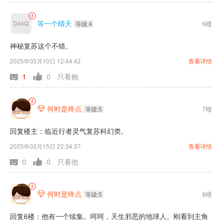
的版本。很不错的一本书。虽然大体都是讲主角的，但是也不算一
本。只写主角的独角戏的树里面每一个配角。都挺有戏份的。作者
等一个晴天
6楼
等级:4
写的不错，主播余生威。也播的不错。。每一个在主角身边出现的
人都有他们的特色。嗯，极力推荐。这本书每一个人的情感都是很
神秘复苏这个不错。
细腻的，余生威讲得也很到位，每一个人都有每一个人的声音。而
2025年03月10日 12:44:42
查看详情
且很细腻，情感到位。主要讲的是主角。林贤主角没有秒天秒地的
1
0
只看她
能力。他很普通，但是他有一个能力就是穿越时空到末日的最后一
天。具体一开始姐姐就能看见他那个能力。他是做梦穿越的，只能
在末日最后一天无限。循环总是在现在和未来那里进行。时空穿梭
何时是终点
7楼

等级:5
到后面。不让末日降临而在努力改变历史。我听到1000多集了，
应该快结束了。10颗星推荐。你可以尝试听一下，对了，找羽生威
回复楼主：临近行者灵气复苏科幻类。
那个版本。他对每一个角色都有一个声音，而且情感很到位，很细
2025年03月15日 22:34:37
查看详情
腻。
0
0
只看他
何时是终点
8楼

等级:5
回复6楼：他有一个续集。呵呵，天生邪恶的地球人。刚看到主角