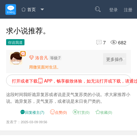
首页

登录
注册

求小说推荐。


7
682
你说我道
洛音凡

等级:7
更多操作
用微笑面对生活。
打开或者下载
APP，畅享极致体验，如无法打开或下载，请通

这段时间我听诡异复苏或者说是灵气复苏类的小说。求大家推荐小
说。诡异复苏，灵气复苏，或者说是末日丧尸类的。

回复楼主
(
7
)
点
赞(
0
)

打赏(
0
)

收藏(
0
)
发表于：2025-03-09 09:56