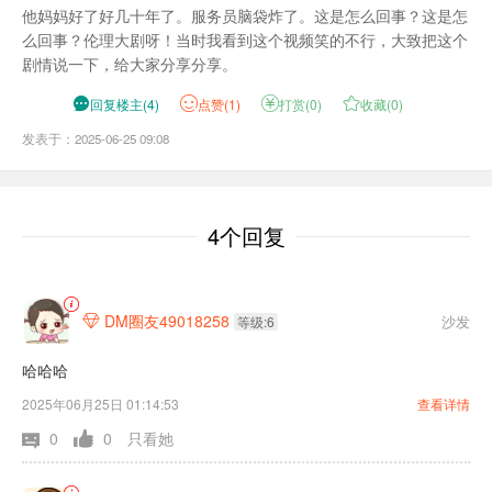
他妈妈好了好几十年了。服务员脑袋炸了。这是怎么回事？这是怎
么回事？伦理大剧呀！当时我看到这个视频笑的不行，大致把这个
剧情说一下，给大家分享分享。

回复楼主
(
4
)
点
赞(
1
)

打赏(
0
)

收藏(
0
)
发表于：2025-06-25 09:08
4个回复
DM圈友49018258
沙发

等级:6
哈哈哈
2025年06月25日 01:14:53
查看详情
0
0
只看她