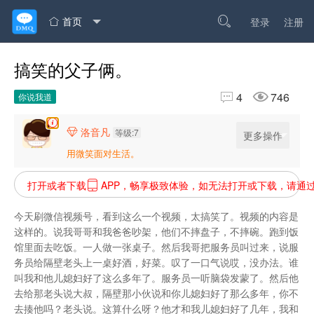
首页

登录
注册

搞笑的父子俩。


4
746
你说我道
洛音凡

等级:7
更多操作
用微笑面对生活。
打开或者下载
APP，畅享极致体验，如无法打开或下载，请通

今天刷微信视频号，看到这么一个视频，太搞笑了。视频的内容是
这样的。说我哥哥和我爸爸吵架，他们不摔盘子，不摔碗。跑到饭
馆里面去吃饭。一人做一张桌子。然后我哥把服务员叫过来，说服
务员给隔壁老头上一桌好酒，好菜。叹了一口气说哎，没办法。谁
叫我和他儿媳妇好了这么多年了。服务员一听脑袋发蒙了。然后他
去给那老头说大叔，隔壁那小伙说和你儿媳妇好了那么多年，你不
去揍他吗？老头说。这算什么呀？他才和我儿媳妇好了几年，我和