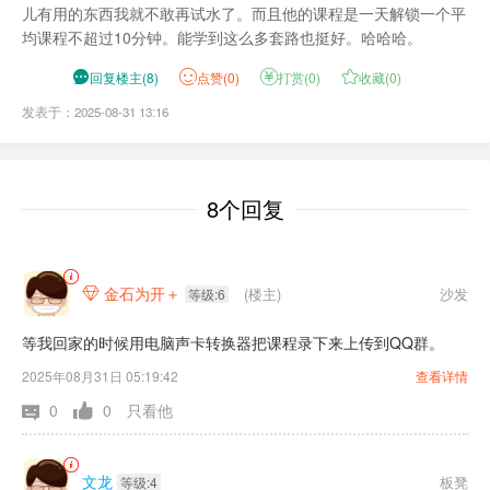
儿有用的东西我就不敢再试水了。而且他的课程是一天解锁一个平
均课程不超过10分钟。能学到这么多套路也挺好。哈哈哈。

回复楼主
(
8
)
点
赞(
0
)

打赏(
0
)

收藏(
0
)
发表于：2025-08-31 13:16
8个回复
金石为开＋
(楼主)
沙发

等级:6
等我回家的时候用电脑声卡转换器把课程录下来上传到QQ群。
2025年08月31日 05:19:42
查看详情
0
0
只看他
文龙
板凳
等级:4