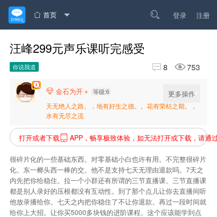
首页

登录
注册

汪峰299元声乐课听完感受


8
753
你说我道
金石为开＋

等级:6
更多操作
天无绝人之路。，地有好生之德。。花有荣枯之期。，
水有无尽之流
打开或者下载
APP，畅享极致体验，如无法打开或下载，请通

很碎片化的一些基础东西。对零基础小白也许有用。不完整很碎片
化。东一榔头西一棒的交。他不是支持七天无理由退款吗。7天之
内先把你给稳住。拉一个小群还有所谓的三节直播课。三节直播课
都是别人录好的压根都没有互动性。到了那个点儿让你去直播间听
他放录播给你。七天之内把你稳住了不让你退款。再过一段时间就
给你上大招。让你买5000多块钱的进阶课程。这个应该能学到点