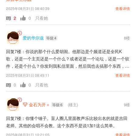
2025年08月31日 08:40:39
查看详情
2
0
只看她
爱的华尔兹
8楼
等级:4
回复7楼：你说的那个什么爱胡闹。他那边是个频道还是全民K
歌，还是一个主页还是一个什么？或者还是一个论坛，还是一个软
件，还是个什么？你发到我私信里面，然后我也去搞那个东西，你
去听那个主播。这个讲课讲音乐课。到时候我也去听那个主播讲
2025年08月31日 08:49:11
查看详情
课，讲音乐课去。
0
0
只看他
金石为开＋
(楼主)
9楼

等级:6
回复7楼：你懂个锤子。盲人圈儿里面教声乐比较出名的就是吉田
老师。其他的会唱不会教。这个东西不是说1加1这么简单。
2025年08月31日 10:21:05
查看详情