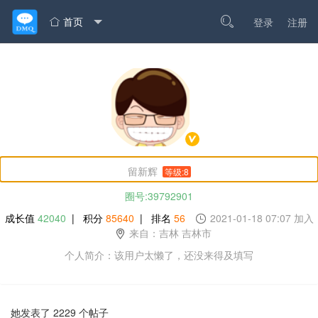
首页

登录
注册

留新辉
等级:8
圈号:39792901
成长值
42040
| 积分
85640
| 排名
56
2021-01-18 07:07 加入
来自：吉林 吉林市
个人简介：该用户太懒了，还没来得及填写
她发表了 2229 个帖子